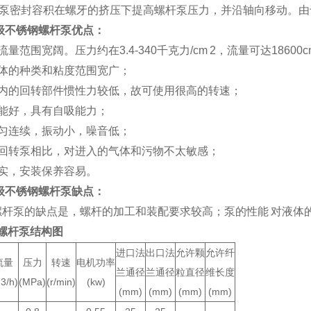
泵密封容积在螺牙的挤压下提高螺杆泵压力，并沿轴向移动。由
级不锈钢螺杆泵优点：
流量范围宽阔。压力约在3.4-340千克力/cm 2，流量可达18600c
液体的种类和粘度范围宽广；
泵内的回转部件惯性力较低，故可使用很高的转速；
性能好，具有自吸能力；
均匀连续，振动小，噪音低；
它回转泵相比，对进入的气体和污物不太敏感；
坚实，安装保养容易。
级不锈钢螺杆泵缺点：
杆泵的缺点是，螺杆的加工和装配要求较高；泵的性能 对液体
钢螺杆泵结构图
进口法
出口法
允许颗
允许纤
流量
压力
转速
电机功率
兰通径
兰通径
粒直径
维长度
3/h)
(MPa)
(r/min)
(kw)
(mm)
(mm)
(mm)
(mm)