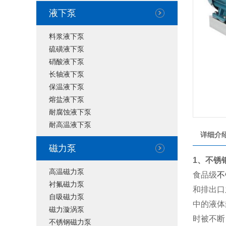
液下泵
料浆液下泵
硫磺液下泵
硝酸液下泵
长轴液下泵
保温液下泵
熔盐液下泵
耐腐蚀液下泵
耐高温液下泵
详细介
磁力泵
1、不锈
高温磁力泵
食品级
不
衬氟磁力泵
和排出口
自吸磁力泵
中的液体
磁力漩涡泵
时被不断
不锈钢磁力泵