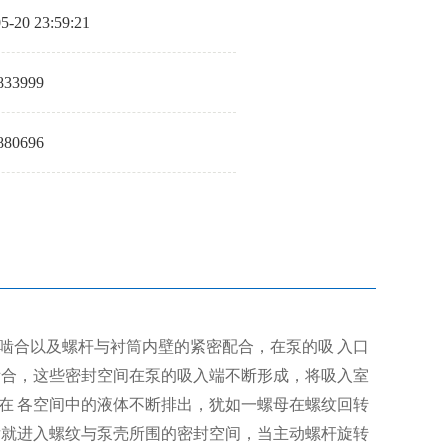
5-20 23:59:21
833999
880696
啮合以及螺杆与衬筒内壁的紧密配合，在泵的吸 入口
啮合，这些密封空间在泵的吸入端不断形成，将吸入室
在 各空间中的液体不断排出，犹如一螺母在螺纹回转
后就进入螺纹与泵壳所围的密封空间，当主动螺杆旋转