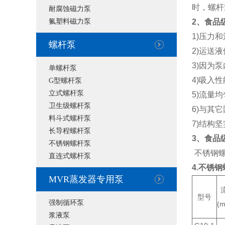
时，螺杆
耐腐蚀磁力泵
氟塑料磁力泵
2、食品
1)压力和
螺杆泵
2)运送
3)因为
单螺杆泵
4)吸入
G型螺杆泵
立式螺杆泵
5)流量
卫生级螺杆泵
6)与其
料斗式螺杆泵
7)结构
长导程螺杆泵
3、食品
不锈钢螺杆泵
不锈钢螺
直连式螺杆泵
4.不锈
MVR蒸发器专用泵
型号
强制循环泵
(m
浆液泵