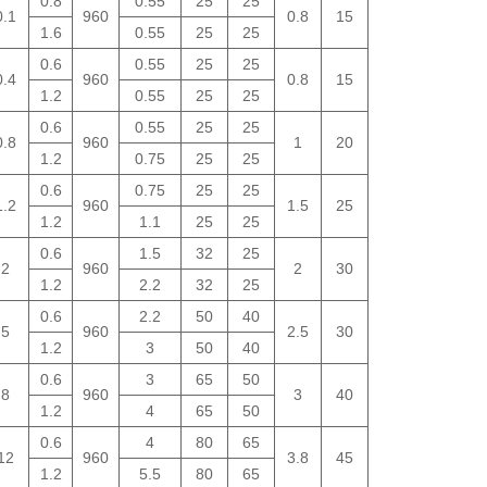
0.8
0.55
25
25
0.1
960
0.8
15
1.6
0.55
25
25
0.6
0.55
25
25
0.4
960
0.8
15
1.2
0.55
25
25
0.6
0.55
25
25
0.8
960
1
20
1.2
0.75
25
25
0.6
0.75
25
25
1.2
960
1.5
25
1.2
1.1
25
25
0.6
1.5
32
25
2
960
2
30
1.2
2.2
32
25
0.6
2.2
50
40
5
960
2.5
30
1.2
3
50
40
0.6
3
65
50
8
960
3
40
1.2
4
65
50
0.6
4
80
65
12
960
3.8
45
1.2
5.5
80
65