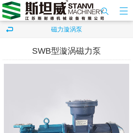
磁力漩涡泵
SWB型漩涡磁力泵