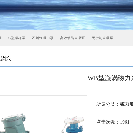
泵
G型螺杆泵
不锈钢磁力泵
高效节能自吸泵
无密封自吸泵
漩涡泵
WB型漩涡磁力
所属分类：
磁力
点击次数：
1961