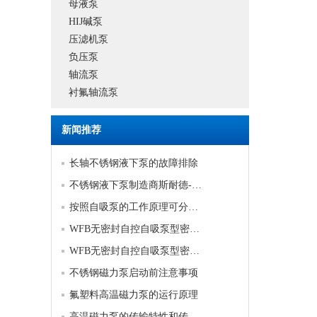
母液泵
HIJ碱泵
压滤机泵
负压泵
轴流泵
衬氟轴流泵
新闻推荐
长轴不锈钢液下泵的故障排除
不锈钢液下泵制造商斯耐德-不锈钢液下泵的优势和劣势是什么
按照自吸泵的工作原理可分为三类
WFB无密封自控自吸泵型密封的产品优势
WFB无密封自控自吸泵型密封的产品优势
不锈钢磁力泵启动前注意事项
氟塑料高温磁力泵的运行原理
高温磁力泵的传输特性和传输模式