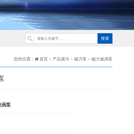
您的位置：
首页
>
产品展示
>
磁力泵
>
磁力漩涡泵
泵
漩涡泵