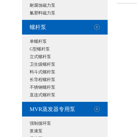
耐腐蚀磁力泵
氟塑料磁力泵
螺杆泵
单螺杆泵
G型螺杆泵
立式螺杆泵
卫生级螺杆泵
料斗式螺杆泵
长导程螺杆泵
不锈钢螺杆泵
直连式螺杆泵
MVR蒸发器专用泵
强制循环泵
浆液泵